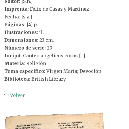
Editor
: [S.n.]
Imprenta
: Félix de Casas y Martínez
Fecha
: [s.a.]
Páginas
: [4] p.
Ilustraciones
: il.
Dimensiones
: 23 cm.
Número de serie
: 29
Incipit
: Canten angélicos coros [...]
Materia
: Religión
Tema específico
: Virgen María; Devoción
Biblioteca
: British Library
Volver