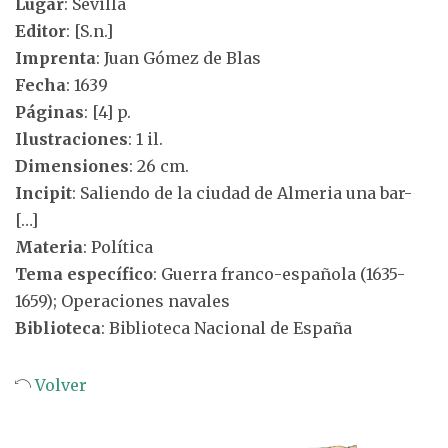
Lugar
: Sevilla
Editor
: [S.n.]
Imprenta
: Juan Gómez de Blas
Fecha
: 1639
Páginas
: [4] p.
Ilustraciones
: 1 il.
Dimensiones
: 26 cm.
Incipit
: Saliendo de la ciudad de Almeria una bar-
[…]
Materia
: Política
Tema específico
: Guerra franco-española (1635-
1659); Operaciones navales
Biblioteca
: Biblioteca Nacional de España
Volver