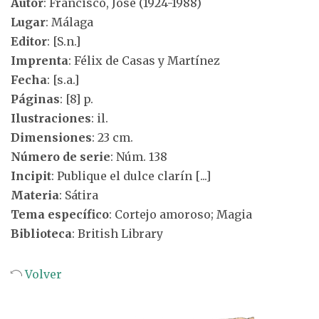
Autor
: Francisco, José (1924-1988)
Lugar
: Málaga
Editor
: [S.n.]
Imprenta
: Félix de Casas y Martínez
Fecha
: [s.a.]
Páginas
: [8] p.
Ilustraciones
: il.
Dimensiones
: 23 cm.
Número de serie
: Núm. 138
Incipit
: Publique el dulce clarín [...]
Materia
: Sátira
Tema específico
: Cortejo amoroso; Magia
Biblioteca
: British Library
Volver