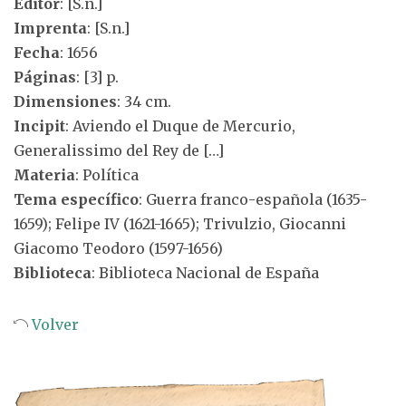
Editor
: [S.n.]
Imprenta
: [S.n.]
Fecha
: 1656
Páginas
: [3] p.
Dimensiones
: 34 cm.
Incipit
: Aviendo el Duque de Mercurio,
Generalissimo del Rey de […]
Materia
: Política
Tema específico
: Guerra franco-española (1635-
1659); Felipe IV (1621-1665); Trivulzio, Giocanni
Giacomo Teodoro (1597-1656)
Biblioteca
: Biblioteca Nacional de España
Volver