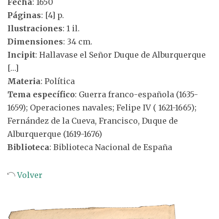
Fecha
: 1650
Páginas
: [4] p.
Ilustraciones
: 1 il.
Dimensiones
: 34 cm.
Incipit
: Hallavase el Señor Duque de Alburquerque
[…]
Materia
: Política
Tema específico
: Guerra franco-española (1635-
1659); Operaciones navales; Felipe IV ( 1621-1665);
Fernández de la Cueva, Francisco, Duque de
Alburquerque (1619-1676)
Biblioteca
: Biblioteca Nacional de España
Volver