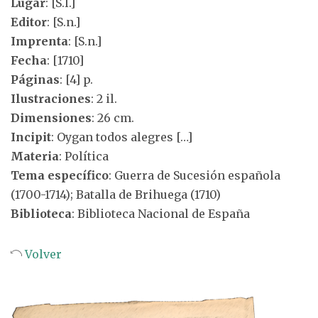
Lugar
: [S.l.]
Editor
: [S.n.]
Imprenta
: [S.n.]
Fecha
: [1710]
Páginas
: [4] p.
Ilustraciones
: 2 il.
Dimensiones
: 26 cm.
Incipit
: Oygan todos alegres […]
Materia
: Política
Tema específico
: Guerra de Sucesión española
(1700-1714); Batalla de Brihuega (1710)
Biblioteca
: Biblioteca Nacional de España
Volver