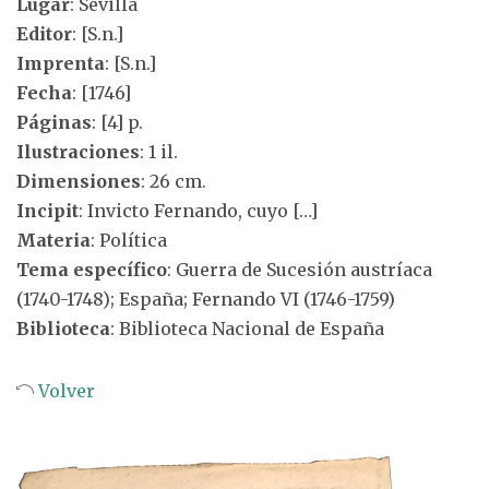
Lugar
: Sevilla
Editor
: [S.n.]
Imprenta
: [S.n.]
Fecha
: [1746]
Páginas
: [4] p.
Ilustraciones
: 1 il.
Dimensiones
: 26 cm.
Incipit
: Invicto Fernando, cuyo […]
Materia
: Política
Tema específico
: Guerra de Sucesión austríaca
(1740-1748); España; Fernando VI (1746-1759)
Biblioteca
: Biblioteca Nacional de España
Volver