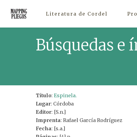
Literatura de Cordel
Pr
Búsquedas e í
Título
:
Espinela.
Lugar
: Córdoba
Editor
: [S.n.]
Imprenta
: Rafael García Rodríguez
Fecha
: [s.a.]
Páginas
: [4] p.