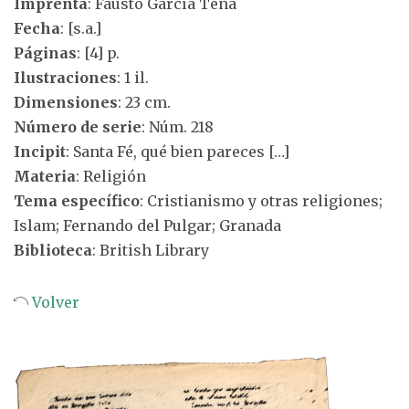
Imprenta
: Fausto García Tena
Fecha
: [s.a.]
Páginas
: [4] p.
Ilustraciones
: 1 il.
Dimensiones
: 23 cm.
Número de serie
: Núm. 218
Incipit
: Santa Fé, qué bien pareces […]
Materia
: Religión
Tema específico
: Cristianismo y otras religiones;
Islam; Fernando del Pulgar; Granada
Biblioteca
: British Library
Volver