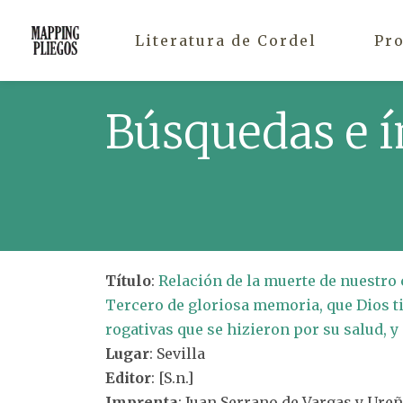
Literatura de Cordel
Pr
Búsquedas e í
Título
:
Relación de la muerte de nuestro 
Tercero de gloriosa memoria, que Dios tie
rogativas que se hizieron por su salud, 
Lugar
: Sevilla
Editor
: [S.n.]
Imprenta
: Juan Serrano de Vargas y Ure