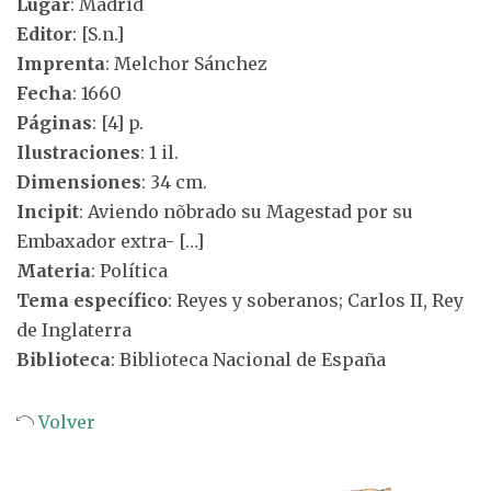
Lugar
: Madrid
Editor
: [S.n.]
Imprenta
: Melchor Sánchez
Fecha
: 1660
Páginas
: [4] p.
Ilustraciones
: 1 il.
Dimensiones
: 34 cm.
Incipit
: Aviendo nõbrado su Magestad por su
Embaxador extra- […]
Materia
: Política
Tema específico
: Reyes y soberanos; Carlos II, Rey
de Inglaterra
Biblioteca
: Biblioteca Nacional de España
Volver