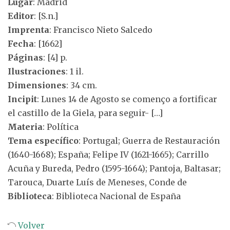
Lugar
: Madrid
Editor
: [S.n.]
Imprenta
: Francisco Nieto Salcedo
Fecha
: [1662]
Páginas
: [4] p.
Ilustraciones
: 1 il.
Dimensiones
: 34 cm.
Incipit
: Lunes 14 de Agosto se començo a fortificar
el castillo de la Giela, para seguir- […]
Materia
: Política
Tema específico
: Portugal; Guerra de Restauración
(1640-1668); España; Felipe IV (1621-1665); Carrillo
Acuña y Bureda, Pedro (1595-1664); Pantoja, Baltasar;
Tarouca, Duarte Luís de Meneses, Conde de
Biblioteca
: Biblioteca Nacional de España
Volver