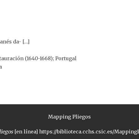
anés da- […]
tauración (1640-1668); Portugal
a
Mapping Pliegos
iegos
[en línea] https://biblioteca.cchs.csic.es/MappingP