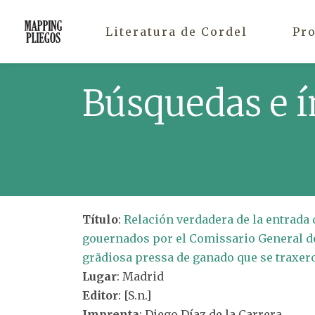
Literatura de Cordel
Pr
Búsquedas e í
Título
:
Relación verdadera de la entrada 
gouernados por el Comissario General de 
grãdiosa pressa de ganado que se traxero
Lugar
: Madrid
Editor
: [S.n.]
Imprenta
: Diego Díaz de la Carrera