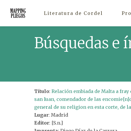
Literatura de Cordel
Pr
Búsquedas e í
Título
:
Relación embiada de Malta a fray 
san Iuan, comendador de las encomie[n]d
general de su religion en esta corte, de la
Lugar
: Madrid
Editor
: [S.n.]
Imprenta
: Diego Díaz de la Carrera