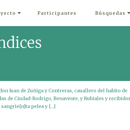
oyecto
Participantes
Búsquedas
ndices
don Iuan de Zuñiga y Contreras, cauallero del habito de
as de Ciudad-Rodrigo, Benavente, y Rubiales y recibido
 sangrie[n]ta pelea y […]