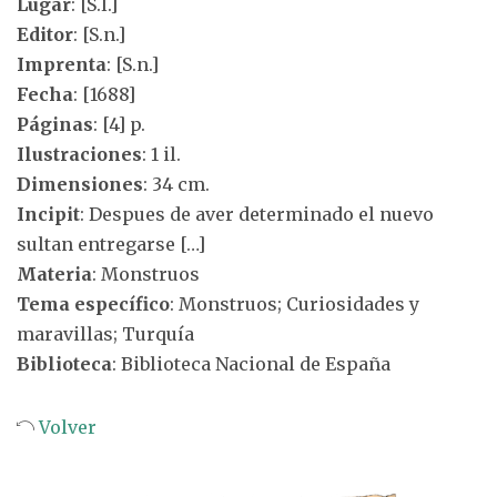
Lugar
: [S.l.]
Editor
: [S.n.]
Imprenta
: [S.n.]
Fecha
: [1688]
Páginas
: [4] p.
Ilustraciones
: 1 il.
Dimensiones
: 34 cm.
Incipit
: Despues de aver determinado el nuevo
sultan entregarse […]
Materia
: Monstruos
Tema específico
: Monstruos; Curiosidades y
maravillas; Turquía
Biblioteca
: Biblioteca Nacional de España
Volver