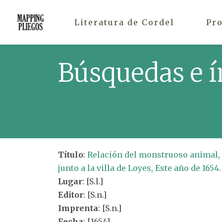
Literatura de Cordel
Pr
Búsquedas e í
Título
:
Relación del monstruoso animal, q
junto a la villa de Loyes, Este año de 1654.
Lugar
: [S.l.]
Editor
: [S.n.]
Imprenta
: [S.n.]
Fecha
: [1654]