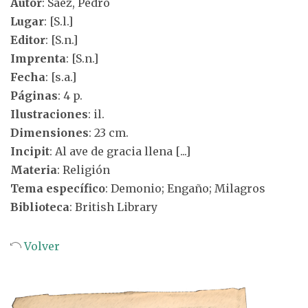
Autor
: Sáez, Pedro
Lugar
: [S.l.]
Editor
: [S.n.]
Imprenta
: [S.n.]
Fecha
: [s.a.]
Páginas
: 4 p.
Ilustraciones
: il.
Dimensiones
: 23 cm.
Incipit
: Al ave de gracia llena [...]
Materia
: Religión
Tema específico
: Demonio; Engaño; Milagros
Biblioteca
: British Library
Volver