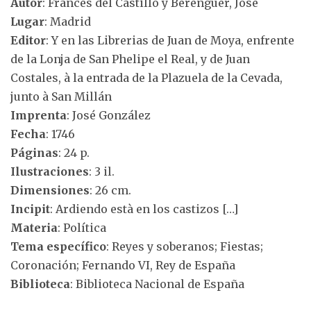
Autor
: Francés del Castillo y Berenguer, José
Lugar
: Madrid
Editor
: Y en las Librerias de Juan de Moya, enfrente
de la Lonja de San Phelipe el Real, y de Juan
Costales, à la entrada de la Plazuela de la Cevada,
junto à San Millán
Imprenta
: José González
Fecha
: 1746
Páginas
: 24 p.
Ilustraciones
: 3 il.
Dimensiones
: 26 cm.
Incipit
: Ardiendo està en los castizos […]
Materia
: Política
Tema específico
: Reyes y soberanos; Fiestas;
Coronación; Fernando VI, Rey de España
Biblioteca
: Biblioteca Nacional de España