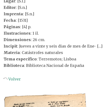
Lugar
: [S.l.]
Editor
: [S.n.]
Imprenta
: [S.n.]
Fecha
: [1531]
Páginas
: [4] p.
Ilustraciones
: 1 il.
Dimensiones
: 26 cm.
Incipit
: Jueves a vinte y seis dias de mes de Ene- […]
Materia
: Catástrofes naturales
Tema específico
: Terremotos; Lisboa
Biblioteca
: Biblioteca Nacional de España
Volver