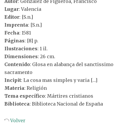
Autor
: González de Figueroa, Francisco
Lugar
: Valencia
Editor
: [S.n.]
Imprenta
: [S.n.]
Fecha
: 1581
Páginas
: [8] p.
Ilustraciones
: 1 il.
Dimensiones
: 26 cm.
Contenido
: Glosa en alabança del sanctissimo
sacramento
Incipit
: La cosa mas simples y varia […]
Materia
: Religión
Tema específico
: Mártires cristianos
Biblioteca
: Biblioteca Nacional de España
Volver