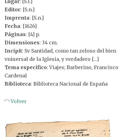
Lugar
: [S.l.]
Editor
: [S.n.]
Imprenta
: [S.n.]
Fecha
: [1626]
Páginas
: [4] p.
Dimensiones
: 34 cm.
Incipit
: Sv Santidad, como tan zeloso del bien
vniuersal de la Iglesia, y verdadero […]
Tema específico
: Viajes; Barberino, Francisco
Cardenal
Biblioteca
: Biblioteca Nacional de España
Volver