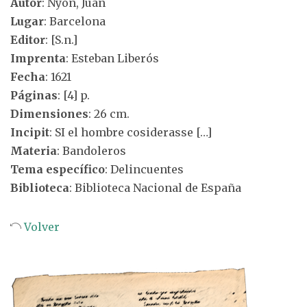
Autor
: Nyon, Juan
Lugar
: Barcelona
Editor
: [S.n.]
Imprenta
: Esteban Liberós
Fecha
: 1621
Páginas
: [4] p.
Dimensiones
: 26 cm.
Incipit
: SI el hombre cosiderasse […]
Materia
: Bandoleros
Tema específico
: Delincuentes
Biblioteca
: Biblioteca Nacional de España
Volver