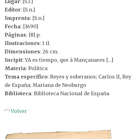
Lugar
: [S.l.]
Editor
: [S.n.]
Imprenta
: [S.n.]
Fecha
: [1690]
Páginas
: [8] p.
Ilustraciones
: 1 il.
Dimensiones
: 26 cm.
Incipit
: YA es tiempo, que à Mançanares […]
Materia
: Política
Tema específico
: Reyes y soberanos; Carlos II, Rey
de España; Mariana de Neoburgo
Biblioteca
: Biblioteca Nacional de España
Volver