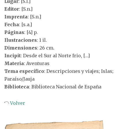
Lugar
: [S.l.]
Editor
: [S.n.]
Imprenta
: [S.n.]
Fecha
: [s.a.]
Páginas
: [4] p.
Ilustraciones
: 1 il.
Dimensiones
: 26 cm.
Incipit
: Desde el Sur al Norte frio, […]
Materia
: Aventuras
Tema específico
: Descripciones y viajes; Islas;
Paraíso/Jauja
Biblioteca
: Biblioteca Nacional de España
Volver