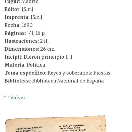
Lugar
: Madrid
Editor
: [S.n.]
Imprenta
: [S.n.]
Fecha
: 1690
Páginas
: [4], 16 p.
Ilustraciones
: 2 il.
Dimensiones
: 26 cm.
Incipit
: Dieron principio […]
Materia
: Política
Tema específico
: Reyes y soberanos; Fiestas
Biblioteca
: Biblioteca Nacional de España
Volver