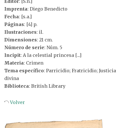
Editor
: [S.n.]
Imprenta
: Diego Benedicto
Fecha
: [s.a.]
Páginas
: [4] p.
Ilustraciones
: il.
Dimensiones
: 21 cm.
Número de serie
: Núm. 5
Incipit
: A la celestial princesa [...]
Materia
: Crimen
Tema específico
: Parricidio; Fratricidio; Justicia
divina
Biblioteca
: British Library
Volver