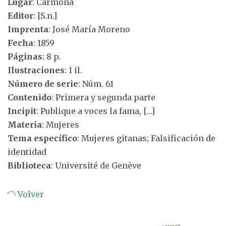
Lugar
: Carmona
Editor
: [S.n.]
Imprenta
: José María Moreno
Fecha
: 1859
Páginas
: 8 p.
Ilustraciones
: 1 il.
Número de serie
: Núm. 61
Contenido
: Primera y segunda parte
Incipit
: Publique a voces la fama, […]
Materia
: Mujeres
Tema específico
: Mujeres gitanas; Falsificación de
identidad
Biblioteca
: Université de Genève
Volver