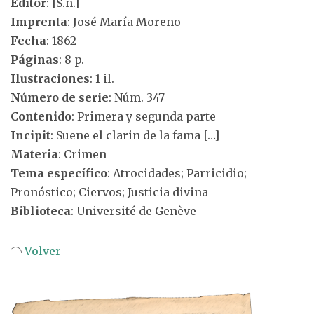
Editor
: [S.n.]
Imprenta
: José María Moreno
Fecha
: 1862
Páginas
: 8 p.
Ilustraciones
: 1 il.
Número de serie
: Núm. 347
Contenido
: Primera y segunda parte
Incipit
: Suene el clarin de la fama […]
Materia
: Crimen
Tema específico
: Atrocidades; Parricidio;
Pronóstico; Ciervos; Justicia divina
Biblioteca
: Université de Genève
Volver