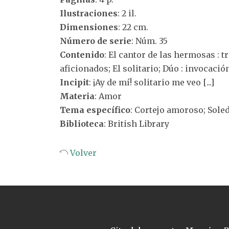
Ilustraciones
: 2 il.
Dimensiones
: 22 cm.
Número de serie
: Núm. 35
Contenido
: El cantor de las hermosas : 
aficionados; El solitario; Dúo : invocació
Incipit
: ¡Ay de mí! solitario me veo [...]
Materia
: Amor
Tema específico
: Cortejo amoroso; Sole
Biblioteca
: British Library
Volver