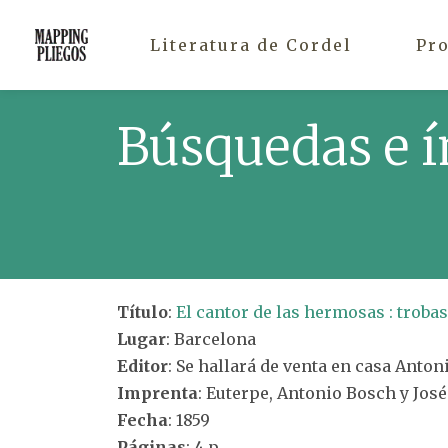
Literatura de Cordel
Pr
Búsquedas e í
Título
:
El cantor de las hermosas : troba
Lugar
: Barcelona
Editor
: Se hallará de venta en casa Anton
Imprenta
: Euterpe, Antonio Bosch y Jos
Fecha
: 1859
Páginas
: 4 p.