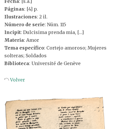
Fecha
: [s.a.]
Páginas
: [4] p.
Ilustraciones
: 2 il.
Número de serie
: Núm. 115
Incipit
: Dulcisima prenda mia, […]
Materia
: Amor
Tema específico
: Cortejo amoroso; Mujeres
solteras; Soldados
Biblioteca
: Université de Genève
Volver