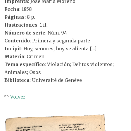
Imprenta
: José María Moreno
Fecha
: 1858
Páginas
: 8 p.
Ilustraciones
: 1 il.
Número de serie
: Núm. 94
Contenido
: Primera y segunda parte
Incipit
: Hoy, señores, hoy se alienta […]
Materia
: Crimen
Tema específico
: Violación; Delitos violentos;
Animales; Osos
Biblioteca
: Université de Genève
Volver