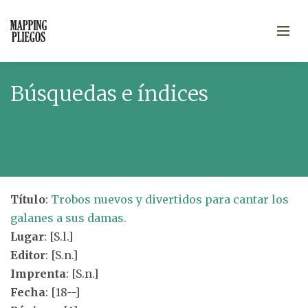
Búsquedas e índices
Título
:
Trobos nuevos y divertidos para cantar los
galanes a sus damas.
Lugar
: [S.l.]
Editor
: [S.n.]
Imprenta
: [S.n.]
Fecha
: [18--]