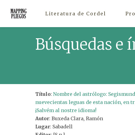
Literatura de Cordel
Pr
Búsquedas e í
Título
:
Nombre del astrólogo: Segismundo 
nuevecientas leguas de esta nación, en t
¡Salvém al nostre idioma!
Autor
: Buxeda Clara, Ramón
Lugar
: Sabadell
Editor
: [S.n.]