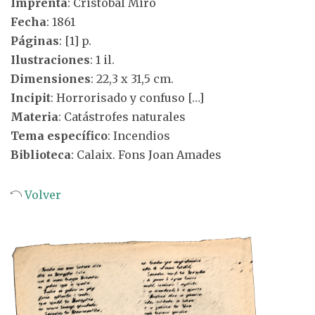
Imprenta
: Cristóbal Miró
Fecha
: 1861
Páginas
: [1] p.
Ilustraciones
: 1 il.
Dimensiones
: 22,3 x 31,5 cm.
Incipit
: Horrorisado y confuso […]
Materia
: Catástrofes naturales
Tema específico
: Incendios
Biblioteca
: Calaix. Fons Joan Amades
Volver