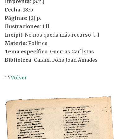
Imprenta
: [S.n.]
Fecha
: 1835
Páginas
: [2] p.
Ilustraciones
: 1 il.
Incipit
: No nos queda más recurso […]
Materia
: Política
Tema específico
: Guerras Carlistas
Biblioteca
: Calaix. Fons Joan Amades
Volver