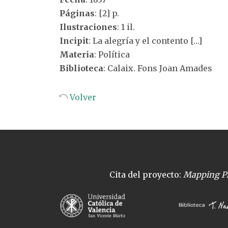
Páginas
: [2] p.
Ilustraciones
: 1 il.
Incipit
: La alegría y el contento […]
Materia
: Política
Biblioteca
: Calaix. Fons Joan Amades
Volver
Cita del proyecto:
Mapping Pl