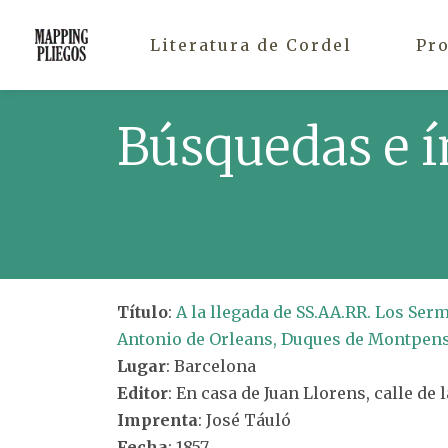
Literatura de Cordel
Pr
Búsquedas e í
Título
:
A la llegada de SS.AA.RR. Los Ser
Antonio de Orleans, Duques de Montpensi
Lugar
: Barcelona
Editor
: En casa de Juan Llorens, calle de 
Imprenta
: José Táuló
Fecha
: 1857