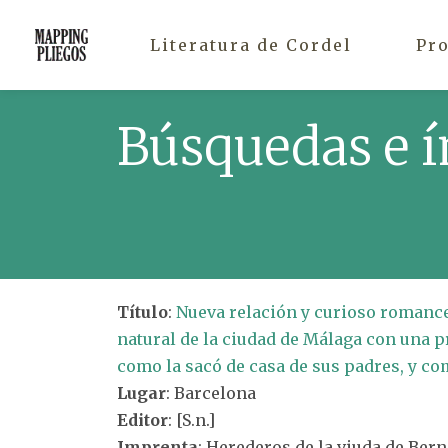
Literatura de Cordel
Pr
Búsquedas e í
Título
:
Nueva relación y curioso romance,
natural de la ciudad de Málaga con una 
como la sacó de casa de sus padres, y com
Lugar
: Barcelona
Editor
: [S.n.]
Imprenta
: Herederos de la viuda de Ber