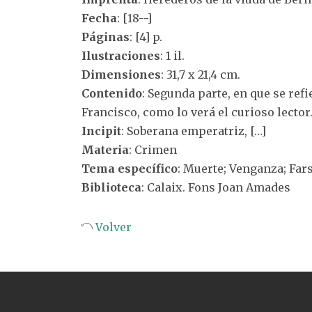
Fecha
: [18--]
Páginas
: [4] p.
Ilustraciones
: 1 il.
Dimensiones
: 31,7 x 21,4 cm.
Contenido
: Segunda parte, en que se re
Francisco, como lo verá el curioso lector
Incipit
: Soberana emperatriz, […]
Materia
: Crimen
Tema específico
: Muerte; Venganza; Far
Biblioteca
: Calaix. Fons Joan Amades
Volver