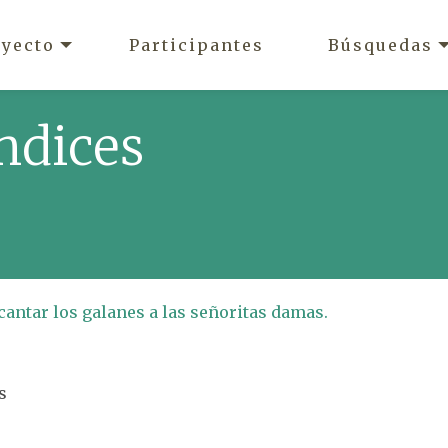
oyecto
Participantes
Búsquedas
ndices
cantar los galanes a las señoritas damas.
s