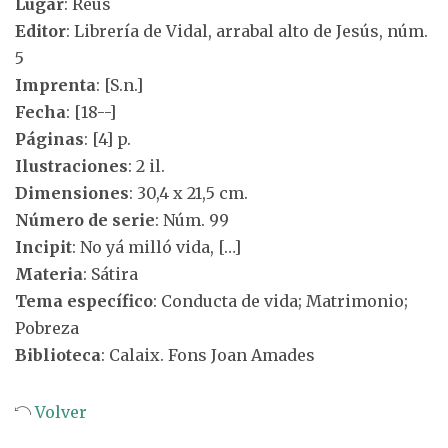
Lugar
: Reus
Editor
: Librería de Vidal, arrabal alto de Jesús, núm.
5
Imprenta
: [S.n.]
Fecha
: [18--]
Páginas
: [4] p.
Ilustraciones
: 2 il.
Dimensiones
: 30,4 x 21,5 cm.
Número de serie
: Núm. 99
Incipit
: No yá milló vida, […]
Materia
: Sátira
Tema específico
: Conducta de vida; Matrimonio;
Pobreza
Biblioteca
: Calaix. Fons Joan Amades
Volver