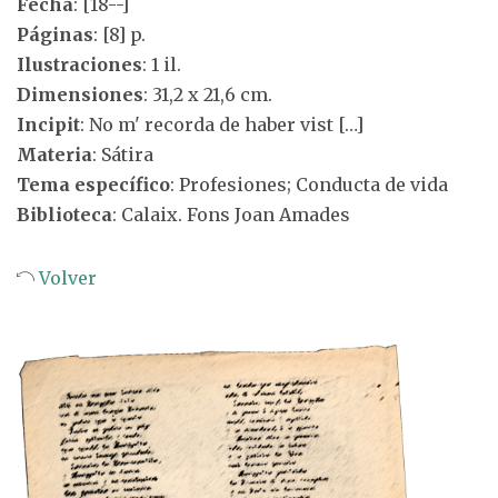
Fecha
: [18--]
Páginas
: [8] p.
Ilustraciones
: 1 il.
Dimensiones
: 31,2 x 21,6 cm.
Incipit
: No m' recorda de haber vist […]
Materia
: Sátira
Tema específico
: Profesiones; Conducta de vida
Biblioteca
: Calaix. Fons Joan Amades
Volver