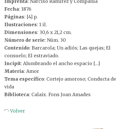
Imprenta
: Narciso Ramírez y Compañía
Fecha
: 1876
Páginas
: [4] p.
Ilustraciones
: 1 il.
Dimensiones
: 30,6 x 21,2 cm.
Número de serie
: Núm. 30
Contenido
: Barcarola; Un adiós; Las quejas; El
consuelo; El estraviado.
Incipit
: Alumbrando el ancho espacio […]
Materia
: Amor
Tema específico
: Cortejo amoroso; Conducta de
vida
Biblioteca
: Calaix. Fons Joan Amades
Volver