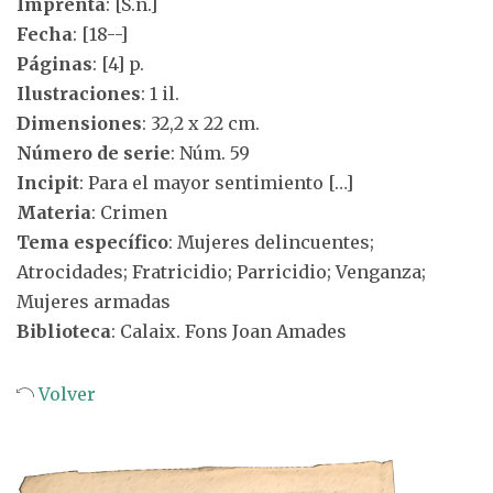
Imprenta
: [S.n.]
Fecha
: [18--]
Páginas
: [4] p.
Ilustraciones
: 1 il.
Dimensiones
: 32,2 x 22 cm.
Número de serie
: Núm. 59
Incipit
: Para el mayor sentimiento […]
Materia
: Crimen
Tema específico
: Mujeres delincuentes;
Atrocidades; Fratricidio; Parricidio; Venganza;
Mujeres armadas
Biblioteca
: Calaix. Fons Joan Amades
Volver