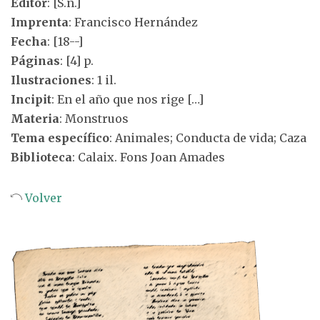
Editor
: [S.n.]
Imprenta
: Francisco Hernández
Fecha
: [18--]
Páginas
: [4] p.
Ilustraciones
: 1 il.
Incipit
: En el año que nos rige […]
Materia
: Monstruos
Tema específico
: Animales; Conducta de vida; Caza
Biblioteca
: Calaix. Fons Joan Amades
Volver