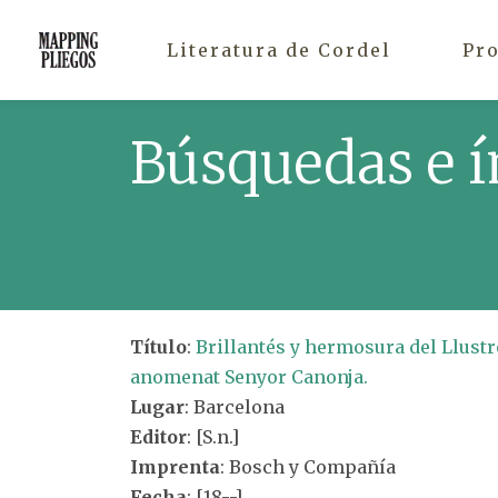
Literatura de Cordel
Pr
Búsquedas e í
Título
:
Brillantés y hermosura del Llustr
anomenat Senyor Canonja.
Lugar
: Barcelona
Editor
: [S.n.]
Imprenta
: Bosch y Compañía
Fecha
: [18--]