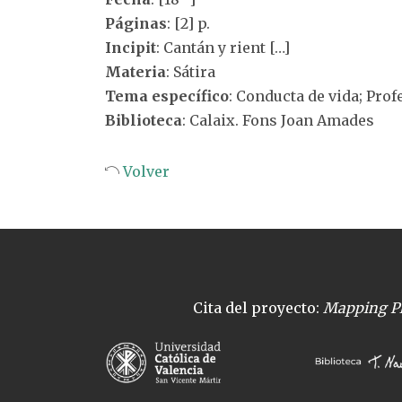
Páginas
: [2] p.
Incipit
: Cantán y rient […]
Materia
: Sátira
Tema específico
: Conducta de vida; Pro
Biblioteca
: Calaix. Fons Joan Amades
Volver
Cita del proyecto:
Mapping Pl