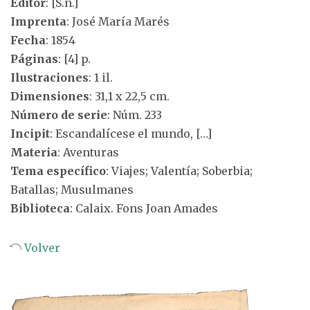
Editor
: [S.n.]
Imprenta
: José María Marés
Fecha
: 1854
Páginas
: [4] p.
Ilustraciones
: 1 il.
Dimensiones
: 31,1 x 22,5 cm.
Número de serie
: Núm. 233
Incipit
: Escandalícese el mundo, […]
Materia
: Aventuras
Tema específico
: Viajes; Valentía; Soberbia;
Batallas; Musulmanes
Biblioteca
: Calaix. Fons Joan Amades
Volver