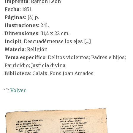
Imprenta
: Ramón León
Fecha
: 1851
Páginas
: [4] p.
Ilustraciones
: 2 il.
Dimensiones
: 31,4 x 22 cm.
Incipit
: Descuadérnense los ejes […]
Materia
: Religión
Tema específico
: Delitos violentos; Padres e hijos;
Parricidio; Justicia divina
Biblioteca
: Calaix. Fons Joan Amades
Volver