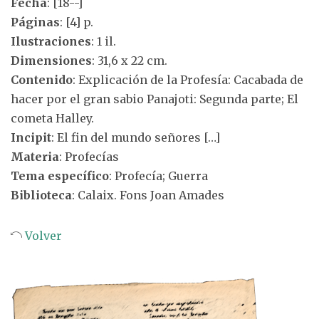
Fecha
: [18--]
Páginas
: [4] p.
Ilustraciones
: 1 il.
Dimensiones
: 31,6 x 22 cm.
Contenido
: Explicación de la Profesía: Cacabada de
hacer por el gran sabio Panajoti: Segunda parte; El
cometa Halley.
Incipit
: El fin del mundo señores […]
Materia
: Profecías
Tema específico
: Profecía; Guerra
Biblioteca
: Calaix. Fons Joan Amades
Volver