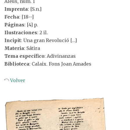
Aleus, núm. 1
Imprenta
: [S.n.]
Fecha
: [18--]
Páginas
: [4] p.
Ilustraciones
: 2 il.
Incipit
: Una gran Revolució […]
Materia
: Sátira
Tema específico
: Adivinanzas
Biblioteca
: Calaix. Fons Joan Amades
Volver