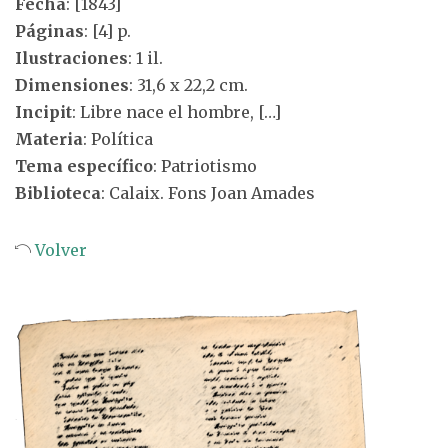
Fecha
: [1843]
Páginas
: [4] p.
Ilustraciones
: 1 il.
Dimensiones
: 31,6 x 22,2 cm.
Incipit
: Libre nace el hombre, […]
Materia
: Política
Tema específico
: Patriotismo
Biblioteca
: Calaix. Fons Joan Amades
Volver