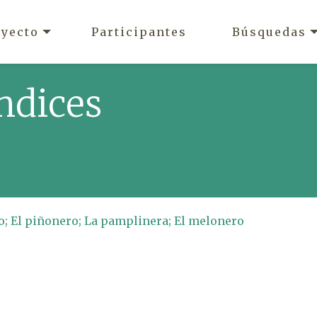
oyecto
Participantes
Búsquedas
ndices
o; El piñonero; La pamplinera; El melonero