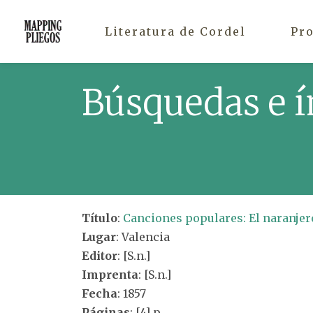
Literatura de Cordel
Pr
Búsquedas e í
Título
:
Canciones populares: El naranjer
Lugar
: Valencia
Editor
: [S.n.]
Imprenta
: [S.n.]
Fecha
: 1857
Páginas
: [4] p.