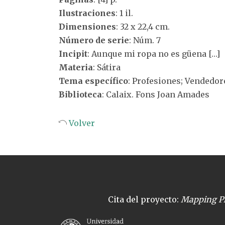
Ilustraciones
: 1 il.
Dimensiones
: 32 x 22,4 cm.
Número de serie
: Núm. 7
Incipit
: Aunque mi ropa no es güena […]
Materia
: Sátira
Tema específico
: Profesiones; Vendedo
Biblioteca
: Calaix. Fons Joan Amades
Volver
Cita del proyecto:
Mapping Pl